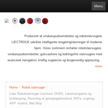
Menu
English
繁體中文
Español
русский
Қазақша
Français
Deutsch
Português
日本語
한국어
Nederlands
belgischen
čeština
عربي
Ελληνικά
עברית
Latvijas
Slovenija
Magyar
Lietuva
Dansk
Polski
Svenska
Italiano
ไทย
Producent af vinduespudserrobotter og robotstøvsugere
Suomi
Hrvatski
Română
Mongolian
bāṅlā
Norsk
Türkçe
LIECTROUX udvikler intelligente rengøringsløsninger til moderne
Ўзбек тили
india
Tiếng Việt
íslenska
Estonia
Bulgarian
hjem. Vores sortiment omfatter robotstøvsugere,
Ukrainian
Slovenčina
vinduespudserrobotter, gulvvaskere og ledningsfrie støvsugere med
avanceret navigation, kraftig sugeevne og brugervenlig appstyring...
mere
Home
/
Robot støvsuger
/
Lidar Robotstøvsuger Liectroux ZK901, Lasernavigation og
kortlægning, Rensning af genoptagelsesbrud, 5KPa -sugning,
APP -kontrol, Wet Mop