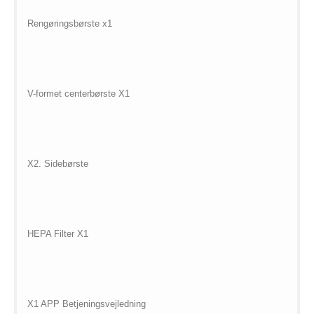
Rengøringsbørste x1
V-formet centerbørste X1
X2. Sidebørste
HEPA Filter X1
X1 APP Betjeningsvejledning