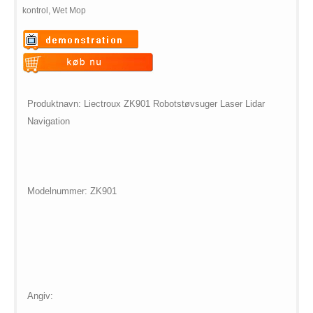
kontrol, Wet Mop
Warning
: Undefined variable
$vii_demo_video_text in
Warning
: Undefined variable
/web/m.liectroux-
$vii_buy_now_text in
Produktnavn: Liectroux ZK901 Robotstøvsuger Laser Lidar
global.com/includes/templates/theme100/templates/tpl_product_in
/web/m.liectroux-
Navigation
on line
35
global.com/includes/templates/theme100/templates/tpl_product_in
on line
42
Modelnummer: ZK901
Angiv: